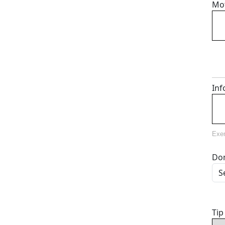
Mo
Inf
Exe
Dom
Tip