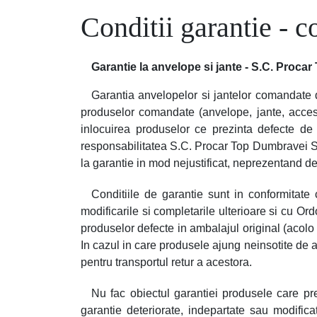
Conditii garantie - c
Garantie la anvelope si jante - S.C. Proca
Garantia anvelopelor si jantelor comandate d
produselor comandate (anvelope, jante, acceso
inlocuirea produselor ce prezinta defecte de f
responsabilitatea S.C. Procar Top Dumbravei S.R
la garantie in mod nejustificat, neprezentand def
Conditiile de garantie sunt in conformitate
modificarile si completarile ulterioare si cu Or
produselor defecte in ambalajul original (acolo u
In cazul in care produsele ajung neinsotite de ac
pentru transportul retur a acestora.
Nu fac obiectul garantiei produsele care prez
garantie deteriorate, indepartate sau modifica