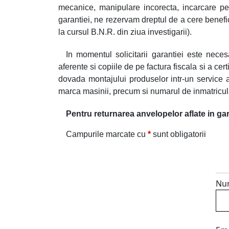
mecanice, manipulare incorecta, incarcare pest
garantiei, ne rezervam dreptul de a cere benefi
la cursul B.N.R. din ziua investigarii).
In momentul solicitarii garantiei este nece
aferente si copiile de pe factura fiscala si a cert
dovada montajului produselor intr-un service a
marca masinii, precum si numarul de inmatricul
Pentru returnarea anvelopelor aflate in ga
Campurile marcate cu
*
sunt obligatorii
Nu