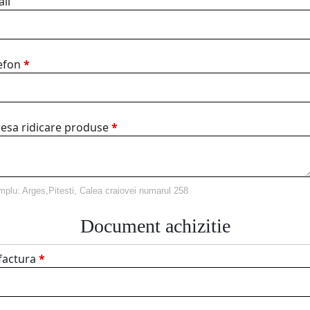
il
efon
*
esa ridicare produse
*
plu: Arges,Pitesti, Calea craiovei numarul 258
Document achizitie
factura
*