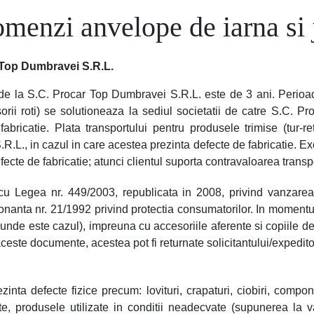
omenzi anvelope de iarna si 
r Top Dumbravei S.R.L.
e la S.C. Procar Top Dumbravei S.R.L. este de 3 ani. Perioada
rii roti) se solutioneaza la sediul societatii de catre S.C. P
abricatie. Plata transportului pentru produsele trimise (tur-ret
.L., in cazul in care acestea prezinta defecte de fabricatie. Ex
ecte de fabricatie; atunci clientul suporta contravaloarea transpo
 cu Legea nr. 449/2003, republicata in 2008, privind vanzarea
donanta nr. 21/1992 privind protectia consumatorilor. In momentu
nde este cazul), impreuna cu accesoriile aferente si copiile de p
este documente, acestea pot fi returnate solicitantului/expeditor
inta defecte fizice precum: lovituri, crapaturi, ciobiri, compone
te, produsele utilizate in conditii neadecvate (supunerea la v