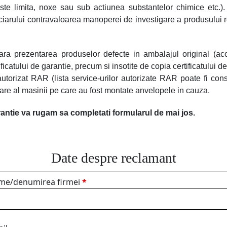
e limita, noxe sau sub actiunea substantelor chimice etc.). I
ciarului contravaloarea manoperei de investigare a produsului r
sara prezentarea produselor defecte in ambalajul original (a
ificatului de garantie, precum si insotite de copia certificatului d
utorizat RAR (lista service-urilor autorizate RAR poate fi consu
are al masinii pe care au fost montate anvelopele in cauza.
rantie va rugam sa completati formularul de mai jos.
Date despre reclamant
me/denumirea firmei
*