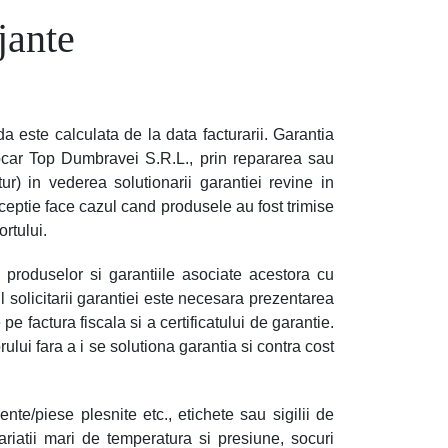
jante
 este calculata de la data facturarii. Garantia
rocar Top Dumbravei S.R.L., prin repararea sau
ur) in vederea solutionarii garantiei revine in
ceptie face cazul cand produsele au fost trimise
rtului.
 produselor si garantiile asociate acestora cu
l solicitarii garantiei este necesara prezentarea
e factura fiscala si a certificatului de garantie.
ului fara a i se solutiona garantia si contra cost
nte/piese plesnite etc., etichete sau sigilii de
ariatii mari de temperatura si presiune, socuri