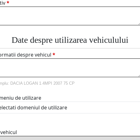
tiv
*
Date despre utilizarea vehiculului
ormatii despre vehicul
*
mplu: DACIA LOGAN 1.4MPI 2007 75 CP
eniu de utilizare
 vehicul