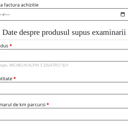
a factura achizitie
Date despre produsul supus examinarii
odus
*
mplu: MICHELIN ALPIN 3 225/47R17 91Y
titate
*
arul de km parcursi
*