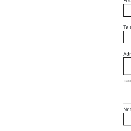
Ema
Tel
Adr
Exem
Nr 